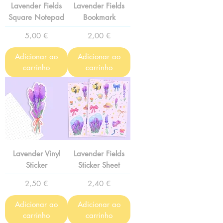
Lavender Fields
Lavender Fields
Square Notepad
Bookmark
Preço
Preço
5,00 €
2,00 €
Adicionar ao
Adicionar ao
carrinho
carrinho
Lavender Vinyl
Lavender Fields
Sticker
Sticker Sheet
Preço
Preço
2,50 €
2,40 €
Adicionar ao
Adicionar ao
carrinho
carrinho