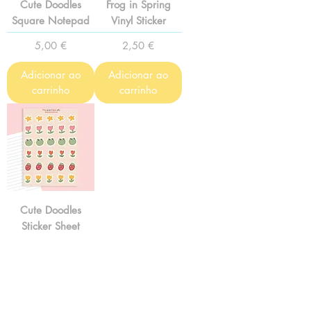
Cute Doodles
Frog in Spring
Square Notepad
Vinyl Sticker
Preço
Preço
5,00 €
2,50 €
Adicionar ao
Adicionar ao
carrinho
carrinho
Cute Doodles
Sticker Sheet
Preço
2,40 €
Adicionar ao
carrinho