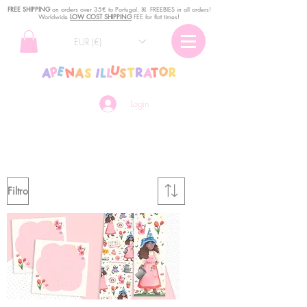
FREE SHIPPING
o
n
orders over 35€ to Portugal. ꕤ FREEBIES in all orders!
Worldwide
LOW COST SHIPPING
FEE for flat times!
EUR (€)
Login
visita a minha loja!
Filtro