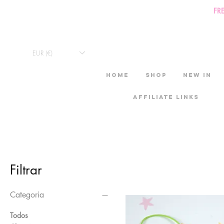
FR
EUR (€)
HOME
Shop
New in
Affiliate links
v
Filtrar
Categoria
Todos