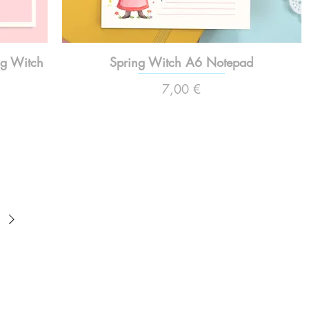
ng Witch
Spring Witch A6 Notepad
Preço
7,00 €
apenas
ilustrador
Envio de Portugal, com muito