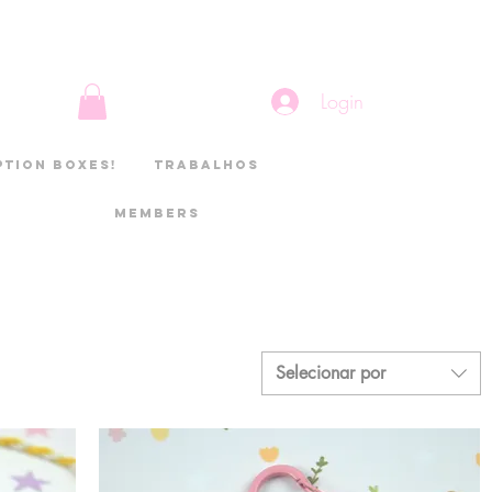
Login
ption boxes!
Trabalhos
Members
a!
Selecionar por