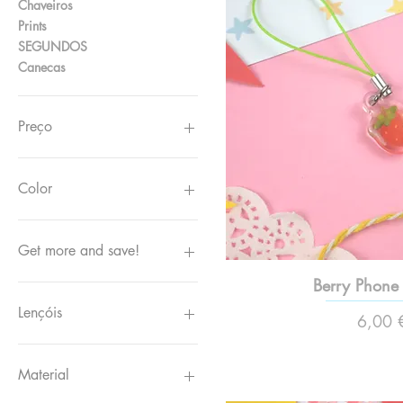
Chaveiros
Prints
SEGUNDOS
Canecas
Preço
€ 1
€ 55
Color
Get more and save!
Berry Phone
Just one
Two and save!
Lençóis
Preço
6,00 
Alinhado
Plano
Material