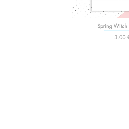
Spring Witch 
Preço
3,00 
Olá!
Contate-me:
apenasillustrator@gmail.com