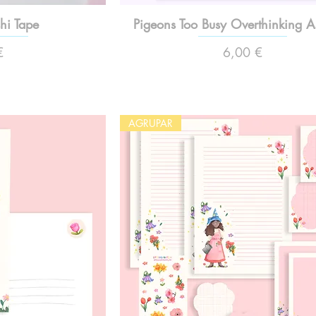
hi Tape
Pigeons Too Busy Overthinking A
Preço
€
6,00 €
AGRUPAR