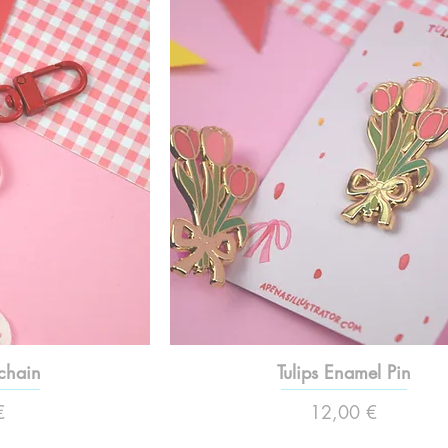
chain
Tulips Enamel Pin
Preço
€
12,00 €