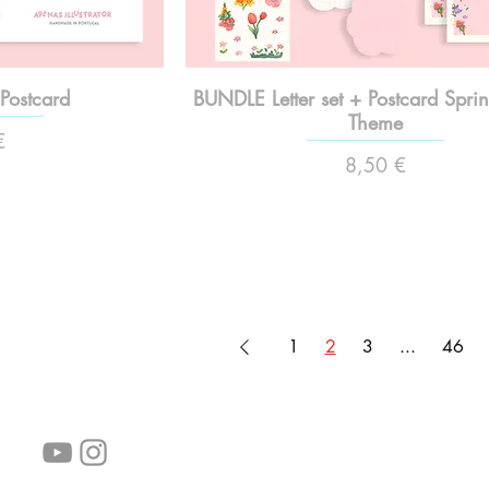
Postcard
BUNDLE Letter set + Postcard Spri
Theme
€
Preço
8,50 €
1
2
3
...
46
Siga-nos!
Links úteis:
Perguntas frequentes
Informações de envio