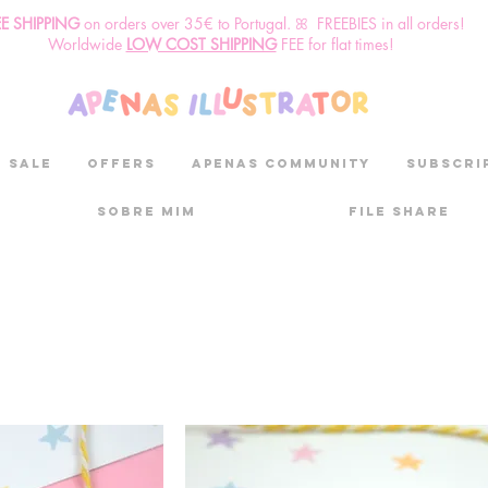
EE SHIPPING
o
n
orders over 35€ to Portugal. ꕤ FREEBIES in all orders!
Worldwide
LOW COST SHIPPING
FEE for flat times!
SALE
OFFERS
aPenas community
Subscri
Sobre mim
File Share
isita a minha loj