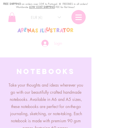
FREE SHIPPING
o
n
orders over 35€ to Portugal. ꕤ FREEBIES in all orders!
Worldwide
LOW COST SHIPPING
FEE for flat times!
EUR (€)
Login
Notebooks
Take your thoughts and ideas wherever you
go with our beautifully crafted handmade
notebooks. Available in A6 and A5 sizes,
these notebooks are perfect for on-the-go
journaling, sketching, or note-taking. Each
notebook is made with premium 90 gsm
paper, featuring 60 pages.