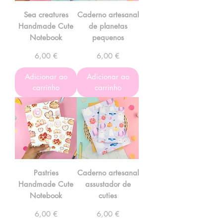
Sea creatures
Caderno artesanal
Handmade Cute
de planetas
Notebook
pequenos
Preço
Preço
6,00 €
6,00 €
Adicionar ao
Adicionar ao
carrinho
carrinho
Pastries
Caderno artesanal
Handmade Cute
assustador de
Notebook
cuties
Preço
Preço
6,00 €
6,00 €