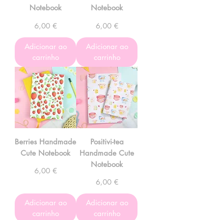
Notebook
Notebook
Preço
Preço
6,00 €
6,00 €
Adicionar ao
Adicionar ao
carrinho
carrinho
Berries Handmade
Positivi-tea
Cute Notebook
Handmade Cute
Notebook
Preço
6,00 €
Preço
6,00 €
Adicionar ao
Adicionar ao
carrinho
carrinho