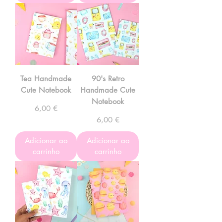
Tea Handmade
90's Retro
Cute Notebook
Handmade Cute
Notebook
Preço
6,00 €
Preço
6,00 €
Adicionar ao
Adicionar ao
carrinho
carrinho