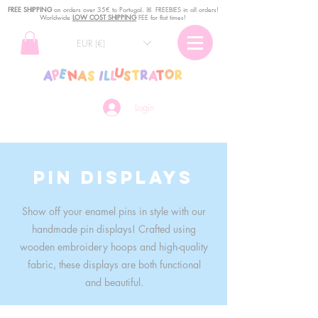
FREE SHIPPING
o
n
orders over 35€ to Portugal. ꕤ FREEBIES in all orders!
Worldwide
LOW COST SHIPPING
FEE for flat times!
EUR (€)
Login
pin displays
Show off your enamel pins in style with our
handmade pin displays! Crafted using
wooden embroidery hoops and high-quality
fabric, these displays are both functional
and beautiful.