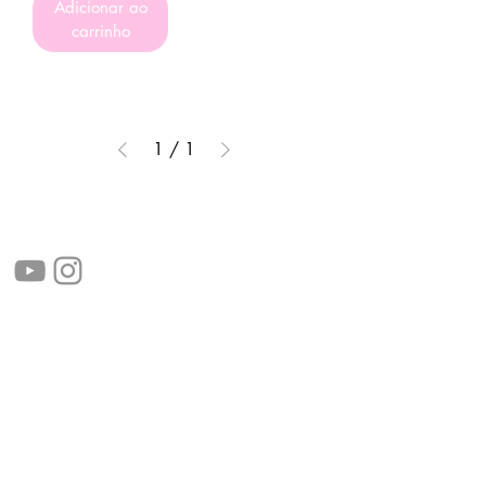
Adicionar ao
carrinho
1
/
1
Siga-nos!
Links úteis:
Perguntas frequentes
Informações de envio
Termos de serviço
Política de Privacidade