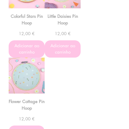
Colorful Stars Pin
Little Daisies Pin
Hoop
Hoop
Preço
Preço
12,00 €
12,00 €
Adicionar ao
Adicionar ao
carrinho
carrinho
Flower Cottage Pin
Hoop
Preço
12,00 €