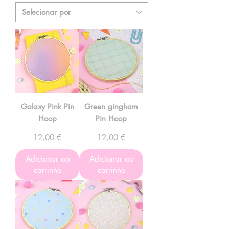
Galaxy Pink Pin
Green gingham
Hoop
Pin Hoop
Preço
Preço
12,00 €
12,00 €
Adicionar ao
Adicionar ao
carrinho
carrinho