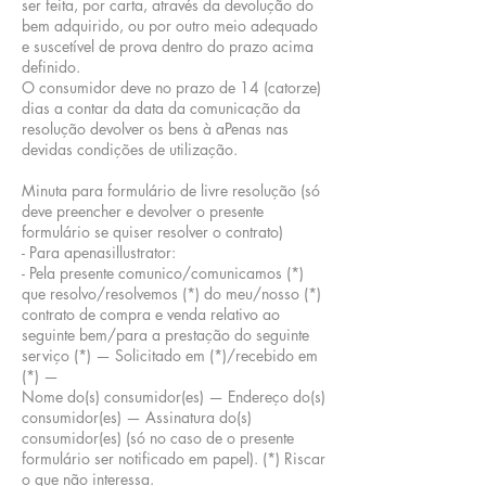
ser feita, por carta, através da devolução do
bem adquirido, ou por outro meio adequado
e suscetível de prova dentro do prazo acima
definido.
O consumidor deve no prazo de 14 (catorze)
dias a contar da data da comunicação da
resolução devolver os bens à aPenas nas
devidas condições de utilização.
Minuta para formulário de livre resolução (só
deve preencher e devolver o presente
formulário se quiser resolver o contrato)
- Para apenasillustrator:
- Pela presente comunico/comunicamos (*)
que resolvo/resolvemos (*) do meu/nosso (*)
contrato de compra e venda relativo ao
seguinte bem/para a prestação do seguinte
serviço (*) — Solicitado em (*)/recebido em
(*) —
Nome do(s) consumidor(es) — Endereço do(s)
consumidor(es) — Assinatura do(s)
consumidor(es) (só no caso de o presente
formulário ser notificado em papel). (*) Riscar
o que não interessa.