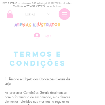
FREE SHIPPING
o
n
orders over 35€ to Portugal. ꕤ FREEBIES in all orders!
Worldwide
LOW COST SHIPPING
FEE for flat times!
EUR (€)
Login
Termos e
condições
1. Âmbito e Objeto das Condições Gerais da
Loja
As presentes Condições Gerais destinam-se,
com o formulário de encomenda, e os demais
elementos referidos nas mesmas, a regular os