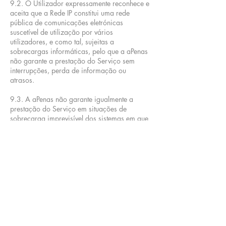
9.2. O Utilizador expressamente reconhece e
aceita que a Rede IP constitui uma rede
pública de comunicações eletrónicas
suscetível de utilização por vários
utilizadores, e como tal, sujeitas a
sobrecargas informáticas, pelo que a aPenas
não garante a prestação do Serviço sem
interrupções, perda de informação ou
atrasos.
9.3. A aPenas não garante igualmente a
prestação do Serviço em situações de
sobrecarga imprevisível dos sistemas em que
o mesmo se suporta ou de força maior
(situações de natureza extraordinária ou
imprevisível, exteriores à aPenas e que pela
mesma não possam ser controladas).
9.4. Em caso de interrupção da prestação do
Serviço por razões de sobrecarga
imprevisível dos sistemas em que o mesmo se
suporta, a aPenas compromete-se a
regularizar o seu funcionamento com a maior
brevidade possível.