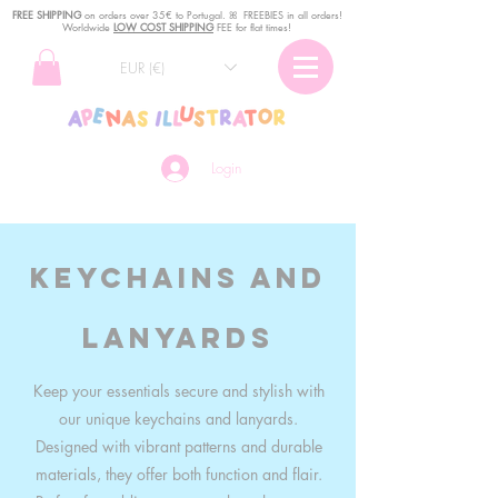
FREE SHIPPING
o
n
orders over 35€ to Portugal. ꕤ FREEBIES in all orders!
Worldwide
LOW COST SHIPPING
FEE for flat times!
EUR (€)
Login
Keychains and
lanyards
Keep your essentials secure and stylish with
our unique keychains and lanyards.
Designed with vibrant patterns and durable
materials, they offer both function and flair.