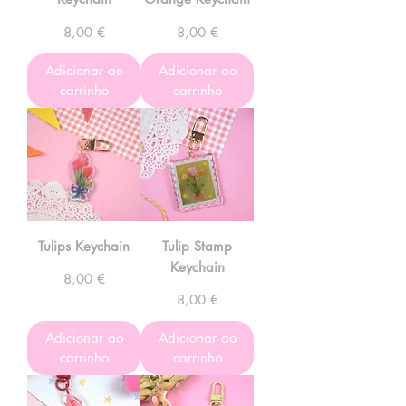
Preço
Preço
8,00 €
8,00 €
Adicionar ao
Adicionar ao
carrinho
carrinho
Tulips Keychain
Tulip Stamp
Keychain
Preço
8,00 €
Preço
8,00 €
Adicionar ao
Adicionar ao
carrinho
carrinho