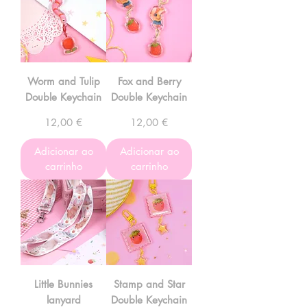
Worm and Tulip
Fox and Berry
Double Keychain
Double Keychain
Preço
Preço
12,00 €
12,00 €
Adicionar ao
Adicionar ao
carrinho
carrinho
Little Bunnies
Stamp and Star
lanyard
Double Keychain