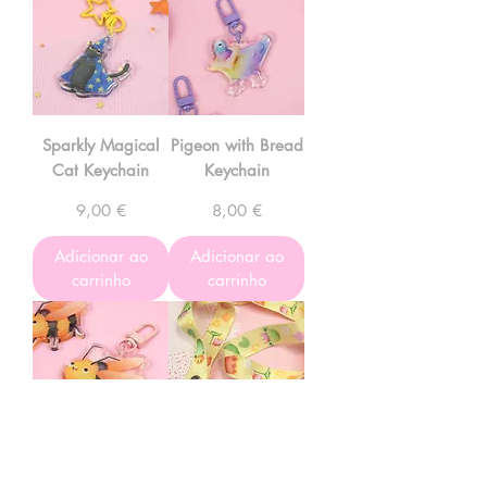
Sparkly Magical
Pigeon with Bread
Cat Keychain
Keychain
Preço
Preço
9,00 €
8,00 €
Adicionar ao
Adicionar ao
carrinho
carrinho
Happy Bee
Frog lanyard