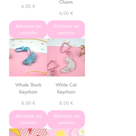
Charm
Preço
6,00 €
Preço
6,00 €
Adicionar ao
Adicionar ao
carrinho
carrinho
Whale Shark
White Cat
Keychain
Keychain
Preço
Preço
8,00 €
8,00 €
Adicionar ao
Adicionar ao
carrinho
carrinho