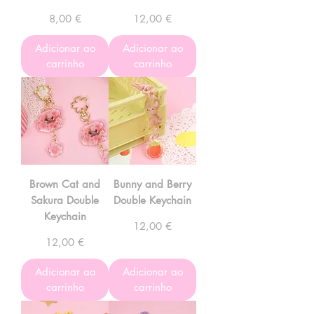
Preço
Preço
8,00 €
12,00 €
Adicionar ao
Adicionar ao
carrinho
carrinho
Brown Cat and
Bunny and Berry
Sakura Double
Double Keychain
Keychain
Preço
12,00 €
Preço
12,00 €
Adicionar ao
Adicionar ao
carrinho
carrinho