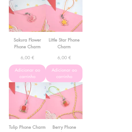
Sakura Flower
Little Star Phone
Phone Charm
Charm
Preço
Preço
6,00 €
6,00 €
Adicionar ao
Adicionar ao
carrinho
carrinho
Tulip Phone Charm
Berry Phone