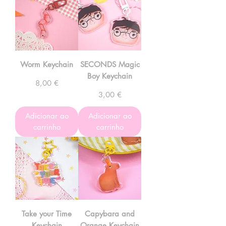
Worm Keychain
SECONDS Magic
Boy Keychain
Preço
8,00 €
Preço
3,00 €
Adicionar ao
Adicionar ao
carrinho
carrinho
Take your Time
Capybara and
Keychain
Orange Keychain