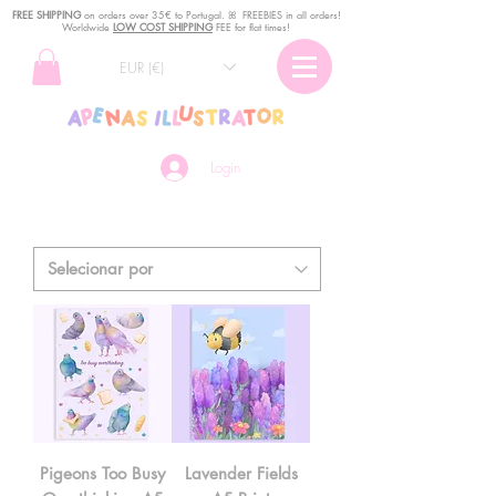
FREE SHIPPING
o
n
orders over 35€ to Portugal. ꕤ FREEBIES in all orders!
Worldwide
LOW COST SHIPPING
FEE for flat times!
EUR (€)
Login
Pigeons Too Busy
Lavender Fields