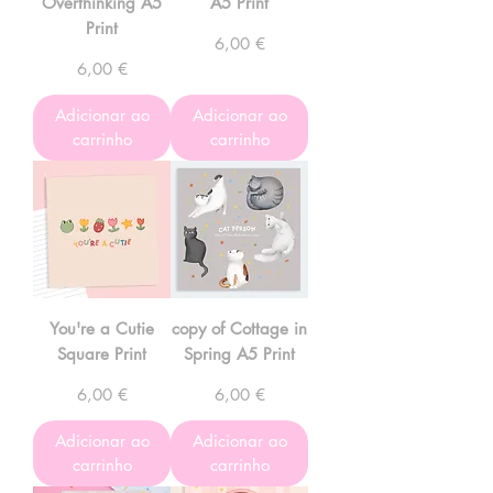
Overthinking A5
A5 Print
Print
Preço
6,00 €
Preço
6,00 €
Adicionar ao
Adicionar ao
carrinho
carrinho
You're a Cutie
copy of Cottage in
Square Print
Spring A5 Print
Preço
Preço
6,00 €
6,00 €
Adicionar ao
Adicionar ao
carrinho
carrinho