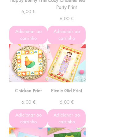
Happy Bunny Print
Cozy Ghosties Tea
Party Print
Preço
6,00 €
Preço
6,00 €
Adicionar ao
Adicionar ao
carrinho
carrinho
Chicken Print
Picnic Girl Print
Preço
Preço
6,00 €
6,00 €
Adicionar ao
Adicionar ao
carrinho
carrinho