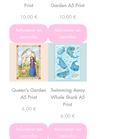
Print
Garden A5 Print
Preço
Preço
10,00 €
10,00 €
Adicionar ao
Adicionar ao
carrinho
carrinho
Queen's Garden
Swimming Away
A5 Print
Whale Shark A5
Print
Preço
6,00 €
Preço
6,00 €
Adicionar ao
Adicionar ao
carrinho
carrinho