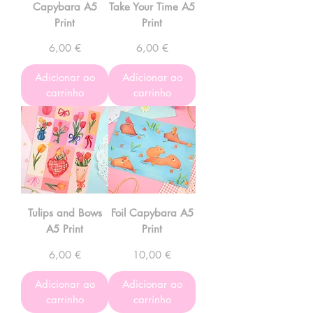
Capybara A5
Take Your Time A5
Print
Print
Preço
Preço
6,00 €
6,00 €
Adicionar ao
Adicionar ao
carrinho
carrinho
Tulips and Bows
Foil Capybara A5
A5 Print
Print
Preço
Preço
6,00 €
10,00 €
Adicionar ao
Adicionar ao
carrinho
carrinho