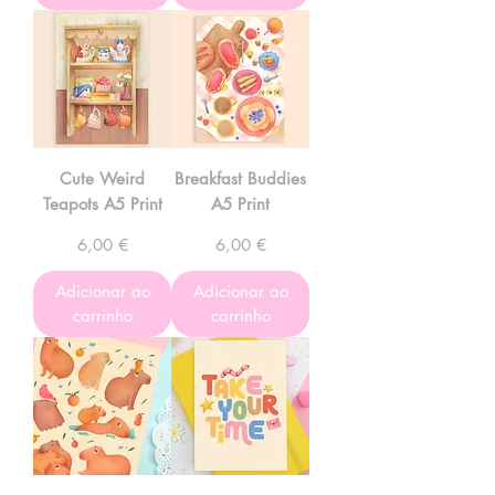
Cute Weird
Breakfast Buddies
Teapots A5 Print
A5 Print
Preço
Preço
6,00 €
6,00 €
Adicionar ao
Adicionar ao
carrinho
carrinho