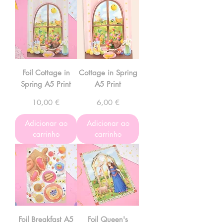
Foil Cottage in
Cottage in Spring
Spring A5 Print
A5 Print
Preço
Preço
10,00 €
6,00 €
Adicionar ao
Adicionar ao
carrinho
carrinho
Foil Breakfast A5
Foil Queen's