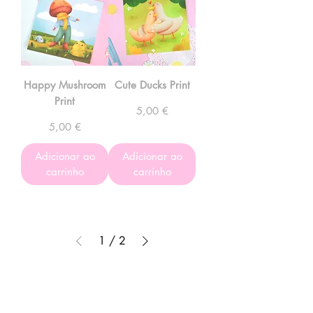
Happy Mushroom
Cute Ducks Print
Print
Preço
5,00 €
Preço
5,00 €
Adicionar ao
Adicionar ao
carrinho
carrinho
1
/
2