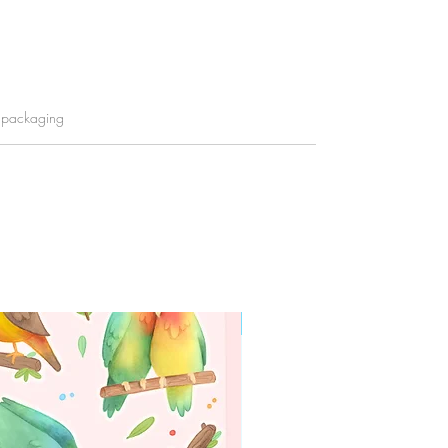
y packaging
WORLDWIDE SHIPPING