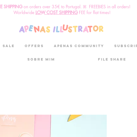
EE SHIPPING
o
n
orders over 35€ to Portugal. ꕤ FREEBIES in all orders!
Worldwide
LOW COST SHIPPING
FEE for flat times!
SALE
OFFERS
aPenas community
Subscri
Sobre mim
File Share