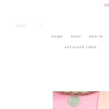
FR
EUR (€)
HOME
Shop
New in
Affiliate links