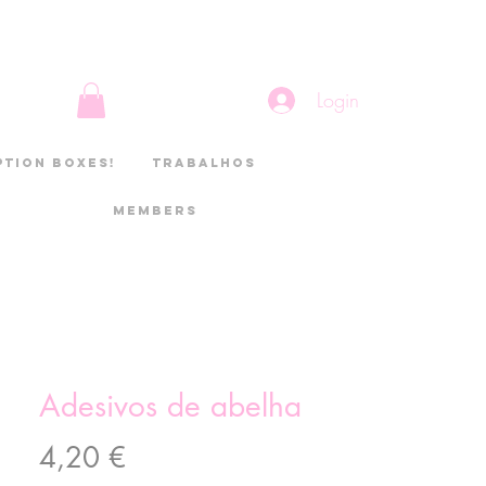
Login
ption boxes!
Trabalhos
Members
Adesivos de abelha
Preço
4,20 €