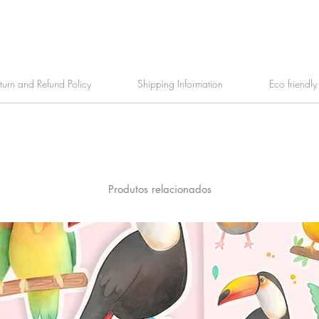
turn and Refund Policy
Shipping Information
Eco friendl
Produtos relacionados