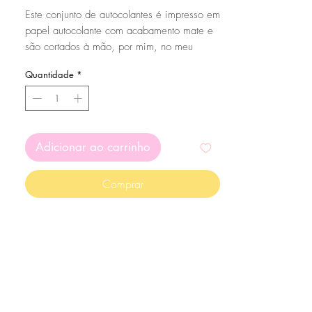
Este conjunto de autocolantes é impresso em
papel autocolante com acabamento mate e
são cortados à mão, por mim, no meu
pequeno estúdio caseiro.
Quantidade
*
Ele vem com 5 adesivos, feitos com minhas
ilustrações originais.
Tenha em atenção que, uma vez que são
feitos de papel autocolante, não são à
Adicionar ao carrinho
prova de água!
Comprar