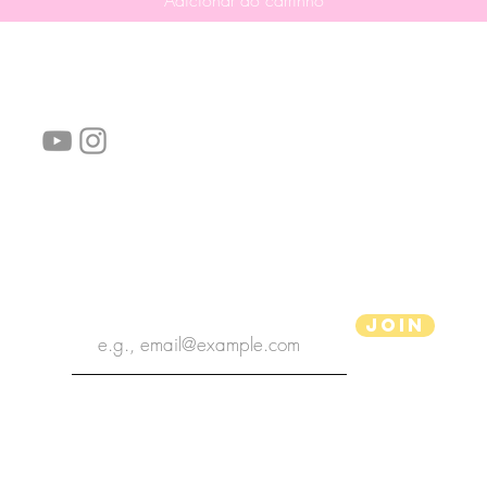
Adicionar ao carrinho
Siga-nos!
Links úteis:
Perguntas frequentes
Informações de envio
Termos de serviço
Política de Privacidade
subscribe the newsletter
Join
Ilustrador aPenas
Copyright 2020 | Ilustrador aPenas