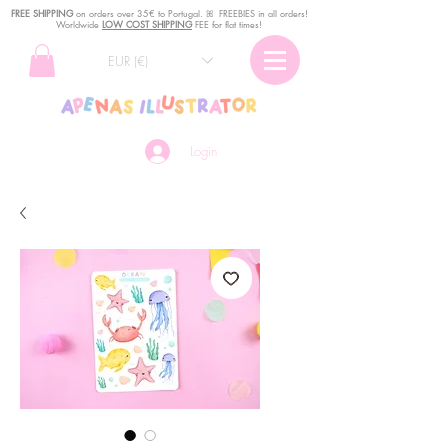
FREE SHIPPING
o
n
orders over 35€ to Portugal. ꕤ FREEBIES in all orders!
Worldwide
LOW COST SHIPPING
FEE for flat times!
EUR (€)
Login