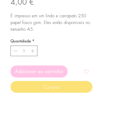
Preço
4,00 €
É impresso em um lindo e carrapato 250
papel fosco gsm. Eles estão disponíveis no
tamanho A5.
Quantidade
*
Adicionar ao carrinho
Comprar