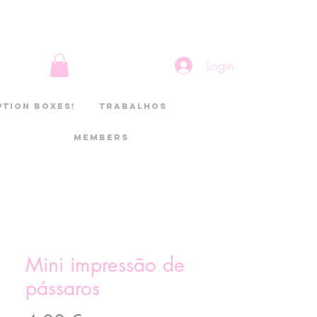
Login
ption boxes!
Trabalhos
Members
Mini impressão de
pássaros