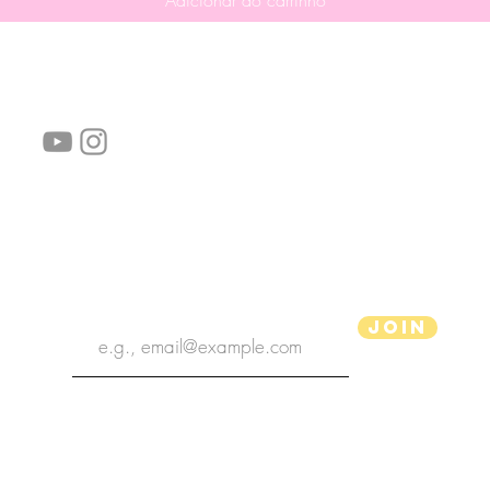
Adicionar ao carrinho
Siga-nos!
Links úteis:
Perguntas frequentes
Informações de envio
Termos de serviço
Política de Privacidade
subscribe the newsletter
Join
Ilustrador aPenas
Copyright 2020 | Ilustrador aPenas