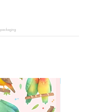
y packaging
WORLDWIDE SHIPPING