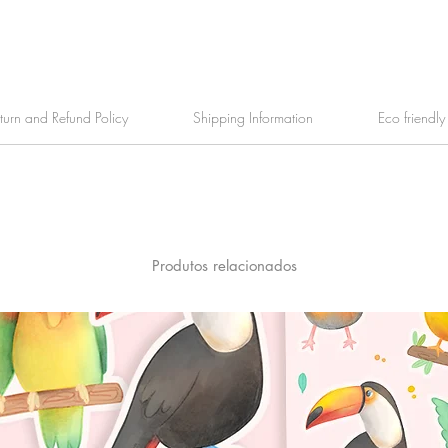
turn and Refund Policy
Shipping Information
Eco friendl
Produtos relacionados