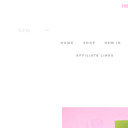
FR
EUR (€)
HOME
Shop
New in
Affiliate links