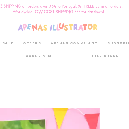
EE SHIPPING
o
n
orders over 35€ to Portugal. ꕤ FREEBIES in all orders!
Worldwide
LOW COST SHIPPING
FEE for flat times!
SALE
OFFERS
aPenas community
Subscri
Sobre mim
File Share