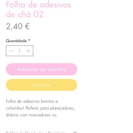
Folha de adesivos
de chá 02
Preço
2,40 €
Quantidade
*
Adicionar ao carrinho
Comprar
Folha de adesivos bonitos e
coloridos! Perfeito para planejadores,
diários com marcadores ou
scrapbooking. Estas são feitas à mão
a partir das minhas ilustrações, no
Política de Devolução e Reembolso