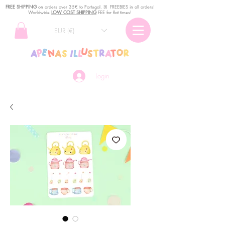
FREE SHIPPING
o
n
orders over 35€ to Portugal. ꕤ FREEBIES in all orders!
Worldwide
LOW COST SHIPPING
FEE for flat times!
EUR (€)
Login