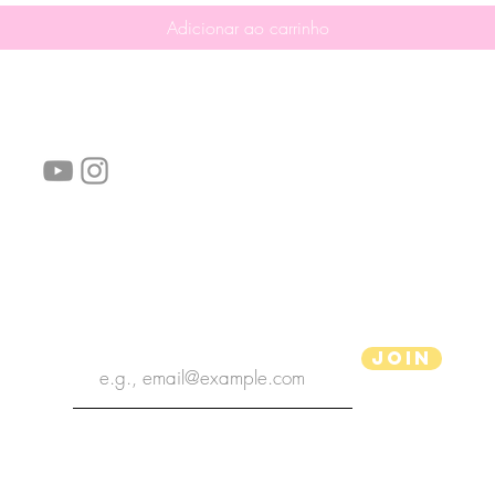
Adicionar ao carrinho
Siga-nos!
Links úteis:
Perguntas frequentes
Informações de envio
Termos de serviço
Política de Privacidade
subscribe the newsletter
Join
Ilustrador aPenas