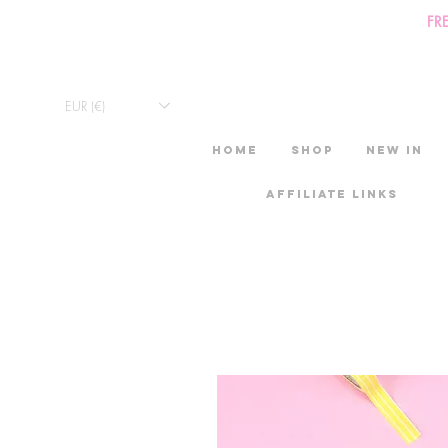
FR
EUR (€)
HOME
Shop
New in
Affiliate links