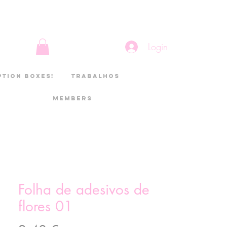
Login
ption boxes!
Trabalhos
Members
Folha de adesivos de
flores 01