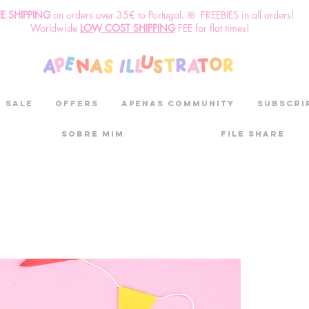
EE SHIPPING
o
n
orders over 35€ to Portugal. ꕤ FREEBIES in all orders!
Worldwide
LOW COST SHIPPING
FEE for flat times!
SALE
OFFERS
aPenas community
Subscri
Sobre mim
File Share