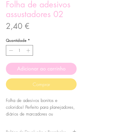
Folha de adesivos
assustadores 02
Preço
2,40 €
Quantidade
*
Adicionar ao carrinho
Comprar
Folha de adesivos bonitos e
coloridos! Perfeito para planejadores,
diários de marcadores ou
scrapbooking. Estas são feitas à mão
a partir das minhas ilustrações, no
Política de Devolução e Reembolso