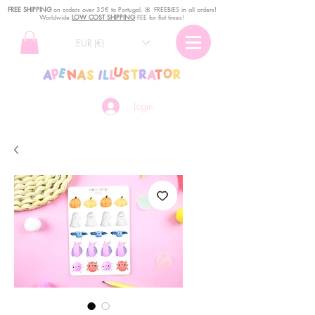
FREE SHIPPING
o
n
orders over 35€ to Portugal. ꕤ FREEBIES in all orders!
Worldwide
LOW COST SHIPPING
FEE for flat times!
EUR (€)
Login