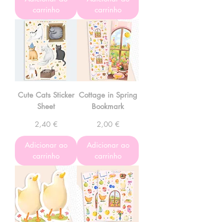
carrinho
carrinho
Cute Cats Sticker
Cottage in Spring
Sheet
Bookmark
Preço
Preço
2,40 €
2,00 €
Adicionar ao
Adicionar ao
carrinho
carrinho