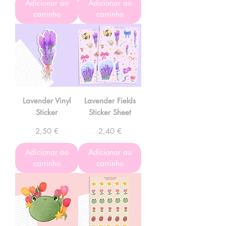
Adicionar ao
Adicionar ao
carrinho
carrinho
Lavender Vinyl
Lavender Fields
Sticker
Sticker Sheet
Preço
Preço
2,50 €
2,40 €
Adicionar ao
Adicionar ao
carrinho
carrinho