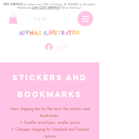
FREE SHIPPING
o
n
orders over 35€ to Portugal. ꕤ FREEBIES in all orders!
Worldwide
LOW COST SHIPPING
FEE for flat times!
EUR (€)
Login
Stickers and
bookmarks
New shipping fee for flat items like stickers and
bookmarks.
✨ Smaller envelopes, smaller prices
✨ Cheaper shipping for Standard and Tracked
options