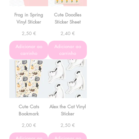
Frog in Spring
Cute Doodles
Vinyl Sticker
Sticker Sheet
Preço
Preço
2,50 €
2,40 €
Adicionar ao
Adicionar ao
carrinho
carrinho
Cute Cats
Alex the Cat Vinyl
Bookmark
Sticker
Preço
Preço
2,00 €
2,50 €
Adicionar ao
Adicionar ao