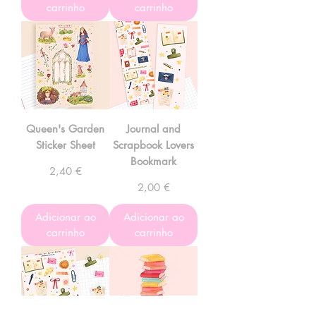
carrinho
carrinho
Queen's Garden
Journal and
Sticker Sheet
Scrapbook Lovers
Bookmark
Preço
2,40 €
Preço
2,00 €
Adicionar ao
Adicionar ao
carrinho
carrinho