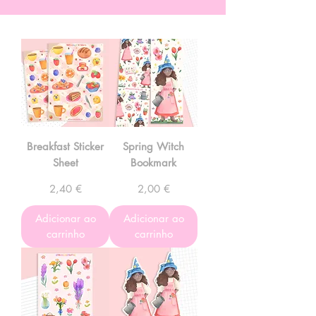
Breakfast Sticker
Spring Witch
Sheet
Bookmark
Preço
Preço
2,40 €
2,00 €
Adicionar ao
Adicionar ao
carrinho
carrinho