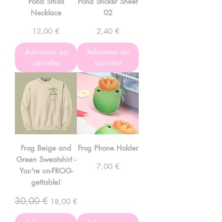
Pond Small
Pond Sticker Sheet
Necklace
02
Preço
Preço
12,00 €
2,40 €
Adicionar ao
Adicionar ao
carrinho
carrinho
Frog Beige and
Frog Phone Holder
Green Sweatshirt -
Preço
7,00 €
You're un-FROG-
gettable!
30,00 €
Preço normal
Preço promocional
18,00 €