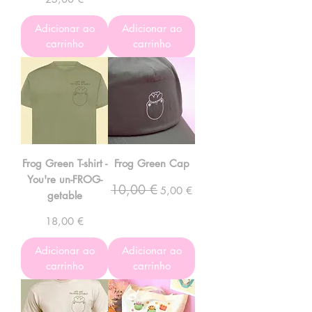
Adicionar ao
Adicionar ao
carrinho
carrinho
Frog Green T-shirt -
Frog Green Cap
You're un-FROG-
10,00 €
Preço normal
Preço promocional
5,00 €
getable
Preço
18,00 €
Adicionar ao
Adicionar ao
carrinho
carrinho