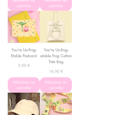
Adicionar ao
Adicionar ao
carrinho
carrinho
You're Un-Frog-
You're Un-frog-
Etable Postcard
etable Frog Cotton
Tote Bag
Preço
3,00 €
Preço
16,00 €
Adicionar ao
Adicionar ao
carrinho
carrinho