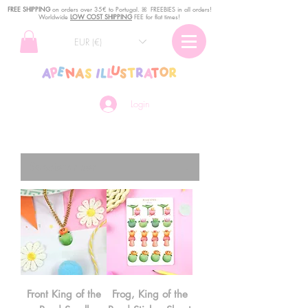
FREE SHIPPING
o
n
orders over 35€ to Portugal. ꕤ FREEBIES in all orders!
Worldwide
LOW COST SHIPPING
FEE for flat times!
EUR (€)
Login
Front King of the
Frog, King of the