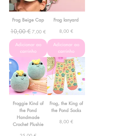
Frog Beige Cap
Frog lanyard
10,00 €
Preço normal
Preço promocional
Preço
8,00 €
7,00 €
Adicionar ao
Adicionar ao
carrinho
carrinho
Froggie Kind of
Frog, the King of
the Pond
the Pond Socks
Handmade
Preço
8,00 €
Crochet Plushie
Preço
25,00 €