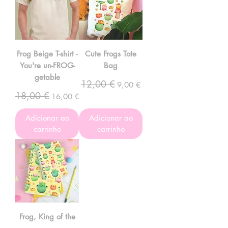
Frog Beige T-shirt -
Cute Frogs Tote
You're un-FROG-
Bag
getable
12,00 €
Preço normal
Preço promocional
9,00 €
18,00 €
Preço normal
Preço promocional
16,00 €
Adicionar ao
Adicionar ao
carrinho
carrinho
Frog, King of the