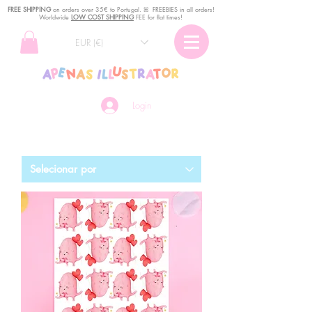
FREE SHIPPING
o
n
orders over 35€ to Portugal. ꕤ FREEBIES in all orders!
Worldwide
LOW COST SHIPPING
FEE for flat times!
EUR (€)
Login