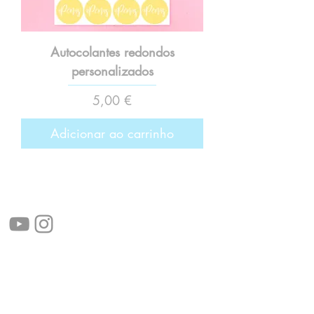
Autocolantes redondos
personalizados
Preço
5,00 €
Adicionar ao carrinho
Siga-nos!
Links úteis:
Perguntas frequentes