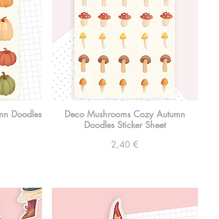
mn Doodles
Deco Mushrooms Cozy Autumn
Doodles Sticker Sheet
Preço
2,40 €