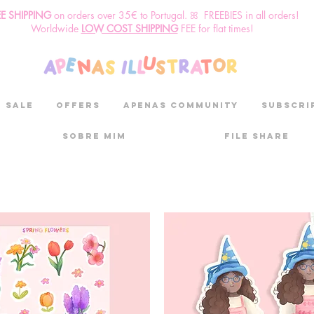
EE SHIPPING
o
n
orders over 35€ to Portugal. ꕤ FREEBIES in all orders!
Worldwide
LOW COST SHIPPING
FEE for flat times!
SALE
OFFERS
aPenas community
Subscri
Sobre mim
File Share