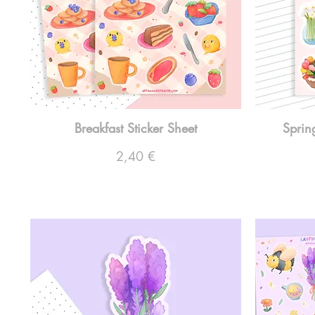
Breakfast Sticker Sheet
Sprin
Preço
2,40 €