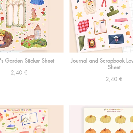
s Garden Sticker Sheet
Journal and Scrapbook Lov
Sheet
Preço
2,40 €
Preço
2,40 €