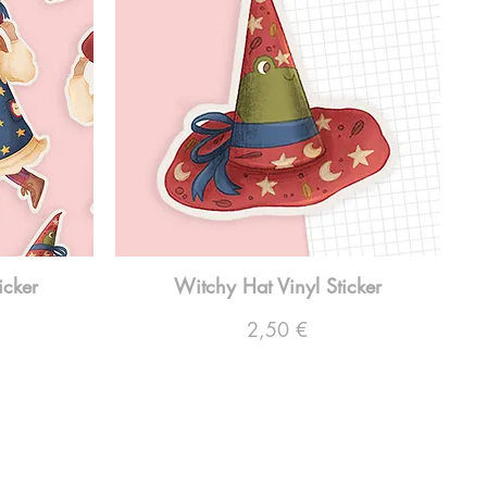
icker
Witchy Hat Vinyl Sticker
Preço
2,50 €