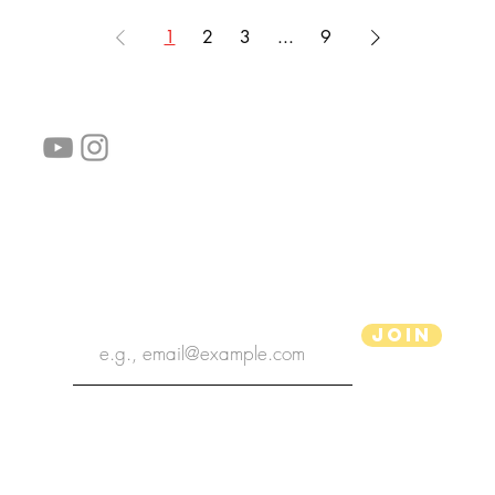
1
2
3
...
9
Siga-nos!
Links úteis:
Perguntas frequentes
Informações de envio
Termos de serviço
Política de Privacidade
subscribe the newsletter
Join
Ilustrador aPenas
Copyright 2020 | Ilustrador aPenas