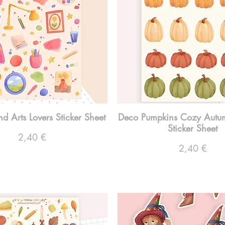
nd Arts Lovers Sticker Sheet
Deco Pumpkins Cozy Autu
Sticker Sheet
Preço
2,40 €
Preço
2,40 €