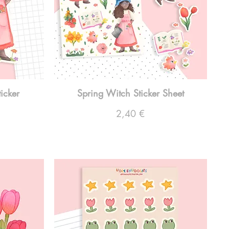
icker
Spring Witch Sticker Sheet
Preço
2,40 €