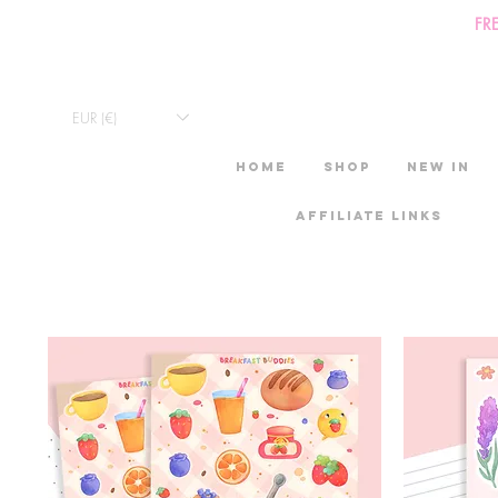
FR
EUR (€)
HOME
Shop
New in
Affiliate links