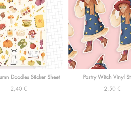
umn Doodles Sticker Sheet
Pastry Witch Vinyl St
Preço
Preço
2,40 €
2,50 €